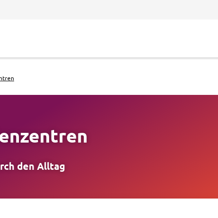
ntren
denzentren
rch den Alltag