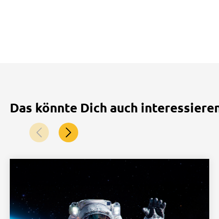
Das könnte Dich auch interessiere
Nach links blättern
Nach rechts blättern
Navigiere mit der Pfeil-rechts-Taste und der Pfeil-links-
Vorteil 1 von 8