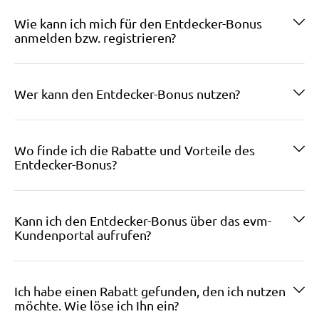
Wie kann ich mich für den Entdecker-Bonus
anmelden bzw. registrieren?
Wer kann den Entdecker-Bonus nutzen?
Wo finde ich die Rabatte und Vorteile des
Entdecker-Bonus?
Kann ich den Entdecker-Bonus über das evm-
Kundenportal aufrufen?
Ich habe einen Rabatt gefunden, den ich nutzen
möchte. Wie löse ich Ihn ein?