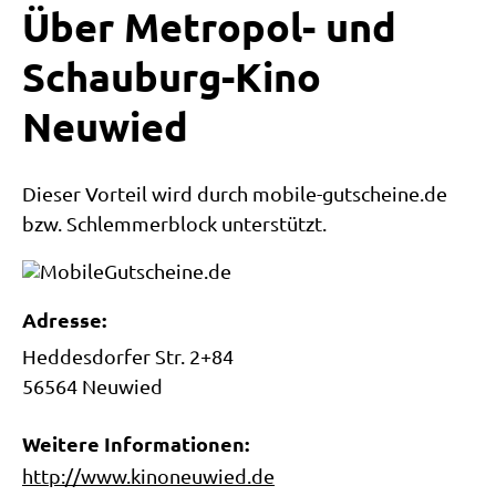
Über Metropol- und
Schauburg-Kino
Neuwied
Dieser Vorteil wird durch mobile-gutscheine.de
bzw. Schlemmerblock unterstützt.
Adresse:
Heddesdorfer Str. 2+84
56564 Neuwied
Weitere Informationen:
http://www.kinoneuwied.de